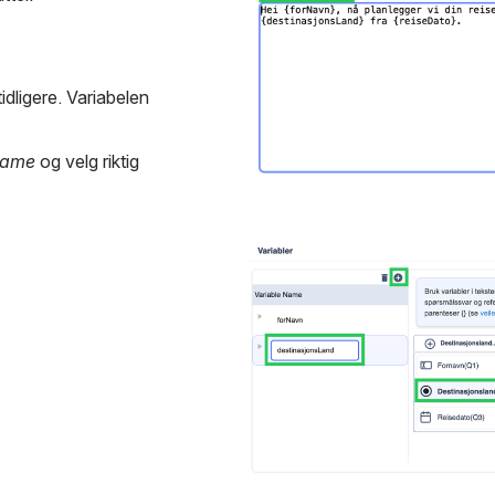
dligere. Variabelen 
Name
 og velg riktig 
Open