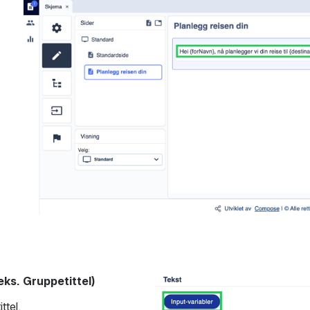
eks. Gruppetittel)
Open
ttel.